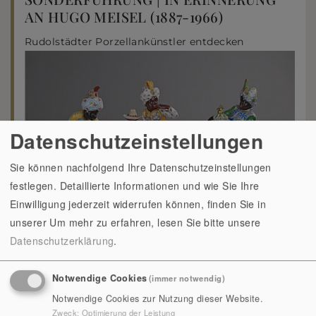
AN HUGO MEISEL (1887-1966)
Rudolstädter Porzellankünstler entdecken
Datenschutzeinstellungen
Sie können nachfolgend Ihre Datenschutzeinstellungen
festlegen. Detaillierte Informationen und wie Sie Ihre
Einwilligung jederzeit widerrufen können, finden Sie in
unserer
Um mehr zu erfahren, lesen Sie bitte unsere
Datenschutzerklärung
.
15.00
Uhr
So., 09.08.2026
Notwendige Cookies
(immer notwendig)
Notwendige Cookies zur Nutzung dieser Website.
mehr erfahren
Zweck
:
Optimierung der Leistung