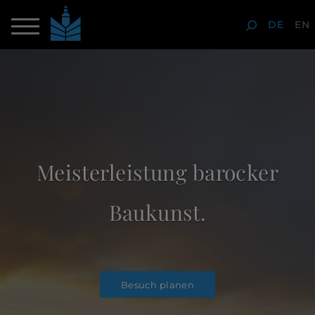
DE
EN
Meisterleistung barocker
Baukunst.
Besuch planen