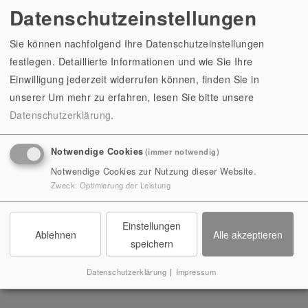
Gesamteindruck der Räume.
Datenschutzeinstellungen
ACHTUNG: Aufgrund von Sanierungsarbeiten durch
Sie können nachfolgend Ihre Datenschutzeinstellungen
die Stiftung Thüringer Schlösser und Gärten sind die
festlegen. Detaillierte Informationen und wie Sie Ihre
Festräume der Heidecksburg bis voraussichtlich 2027
Einwilligung jederzeit widerrufen können, finden Sie in
nicht zugänglich! Alle weiteren Bereiche und
unserer
Um mehr zu erfahren, lesen Sie bitte unsere
Ausstellungen sind geöffnet! Wir bitten um
Datenschutzerklärung
.
Verständnis!
Notwendige Cookies
(immer notwendig)
Notwendige Cookies zur Nutzung dieser Website.
Zweck
:
Optimierung der Leistung
Einstellungen
Ablehnen
Alle akzeptieren
speichern
Festsaal im Residenzschloss Heidecksburg, Foto:
Datenschutzerklärung
|
Impressum
Christoph Hampe, 2020