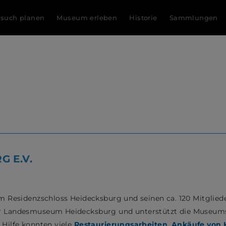
such planen
Museum erleben
Historie
Sammlungen
 E.V.
im Residenzschloss Heidecksburg und seinen ca. 120 Mitglied
er Landesmuseum Heidecksburg und unterstützt die Museumsa
 Hilfe konnten viele
Restaurierungsarbeiten
,
Ankäufe von 