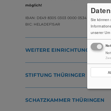
möglich!
Daten
IBAN: DE49 8305 0303 0000 0534 22
Sie können n
BIC: HELADEF1SAR
Informatione
unserer
Um 
No
WEITERE EINRICHTUNGEN DE
Not
Zwe
A
STIFTUNG THÜRINGER SCHLÖS
SCHATZKAMMER THÜRINGEN