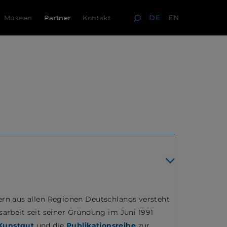
DE
EN
Museen
Partner
Kontakt
ern aus allen Regionen Deutschlands versteht
rbeit seit seiner Gründung im Juni 1991
Kunstgut
und die
Publikationsreihe
zur