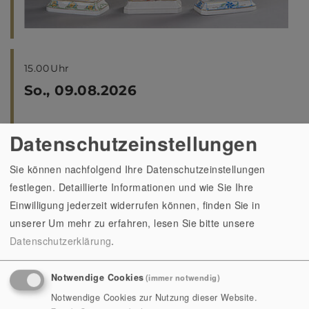
15.00
Uhr
So., 09.08.2026
mehr erfahren
Datenschutzeinstellungen
SONDERFÜHRUNG | DAS SCHALLHAUS
Erleben Sie die Klangkunst des Schallhauses im
Sie können nachfolgend Ihre Datenschutzeinstellungen
Schlossgarten der Heidecksburg und seine
festlegen. Detaillierte Informationen und wie Sie Ihre
fantastische Architektur
Einwilligung jederzeit widerrufen können, finden Sie in
unserer
Um mehr zu erfahren, lesen Sie bitte unsere
Datenschutzerklärung
.
Notwendige Cookies
(immer notwendig)
Notwendige Cookies zur Nutzung dieser Website.