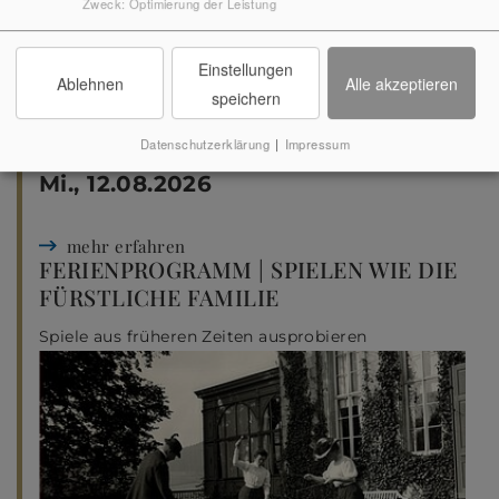
Zweck
:
Optimierung der Leistung
Einstellungen
Ablehnen
Alle akzeptieren
speichern
Datenschutzerklärung
|
Impressum
15.00
Uhr
Mi., 12.08.2026
mehr erfahren
FERIENPROGRAMM | SPIELEN WIE DIE
FÜRSTLICHE FAMILIE
Spiele aus früheren Zeiten ausprobieren