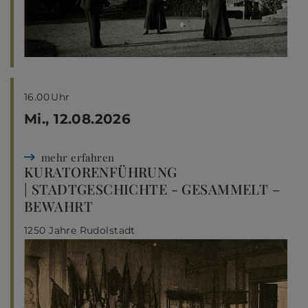
16.00
Uhr
Mi., 12.08.2026
mehr erfahren
KURATORENFÜHRUNG
| STADTGESCHICHTE - GESAMMELT –
BEWAHRT
1250 Jahre Rudolstadt