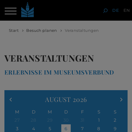
DE
EN
Start
Besuch planen
Veranstaltungen
VERANSTALTUNGEN
ERLEBNISSE IM MUSEUMSVERBUND
AUGUST
2026
M
D
M
D
F
S
S
27
28
29
30
31
1
2
3
4
5
6
7
8
9