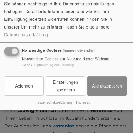
Sie können nachfolgend Ihre Datenschutzeinstellungen
Der Audioguide mit Hörspielcharakter entstand im
festlegen. Detaillierte Informationen und wie Sie Ihre
Rahmen einer Projektwoche im Juli 2014 als
Einwilligung jederzeit widerrufen können, finden Sie in
Kooperation mit dem Bürgerradio SRB
unserer
Um mehr zu erfahren, lesen Sie bitte unsere
Saalfeld (Medienpädagoge
Silvio Müller
) und der 6.
Datenschutzerklärung
.
Klasse der Friedrich-Adolf-Richter Schule
Rudolstadt
(Frau
Susanne Arnold
).
Notwendige Cookies
(immer notwendig)
Notwendige Cookies zur Nutzung dieser Website.
Die Schüler haben sich eine Woche lang mit der
Zweck
:
Optimierung der Leistung
Geschichte des Schlosses und seinem Wiederaufbau im
18. Jahrhundert beschäftigt und selbst Themen und
Einstellungen
Ablehnen
Alle akzeptieren
Objekte ausgewählt, dazu Geschichten geschrieben und
speichern
diese anschließend selbst eingesprochen. Entstanden ist
Datenschutzerklärung
|
Impressum
ein akustischer Rundgang durch die Festsäle, in dem
Prinz
Ludwig Friedrich
und Prinzessin
Henriette
von
ihrem Leben im Schloss im 18. Jahrhundert erzählen.
Der Audioguide kann
kostenlos
gegen ein Pfand an der