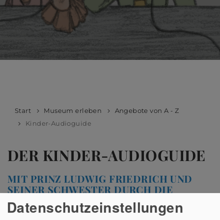
Start
Museum erleben
Angebote von A - Z
Kinder-Audioguide
DER KINDER-AUDIOGUIDE
MIT PRINZ LUDWIG FRIEDRICH UND
SEINER SCHWESTER DURCH DIE
FESTSÄLE
Datenschutzeinstellungen