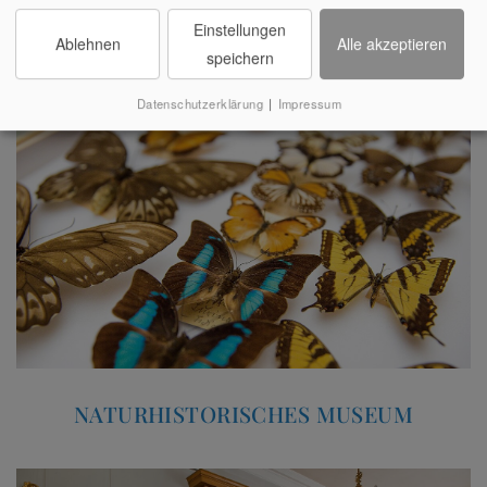
Einstellungen
Ablehnen
Alle akzeptieren
SCHLITTENHALLE
speichern
Datenschutzerklärung
|
Impressum
NATURHISTORISCHES MUSEUM