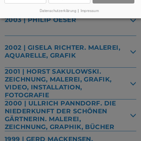
Datenschutzerklärung
|
Impressum
2003 | PHILIP OESER
2002 | GISELA RICHTER. MALEREI,
AQUARELLE, GRAFIK
2001 | HORST SAKULOWSKI.
ZEICHNUNG, MALEREI, GRAFIK,
VIDEO, INSTALLATION,
FOTOGRAFIE
2000 | ULLRICH PANNDORF. DIE
NIEDERKUNFT DER SCHÖNEN
GÄRTNERIN. MALEREI,
ZEICHNUNG, GRAPHIK, BÜCHER
1999 | GERD MACKENSEN.