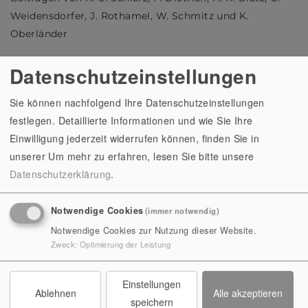
Weidensdorfer, J. Rothamel, W. Schmitz und K.
Oberländer
Datenschutzeinstellungen
Seiten:
160 S. mit 328 Abb.
Einband, Format:
Pappband mit Schutzumschlag, 29,5
Sie können nachfolgend Ihre Datenschutzeinstellungen
x 24 cm
festlegen. Detaillierte Informationen und wie Sie Ihre
Erschienen:
2005
Einwilligung jederzeit widerrufen können, finden Sie in
unserer
Um mehr zu erfahren, lesen Sie bitte unsere
Preis:
10,00 €
Datenschutzerklärung
.
ISBN:
3-910013-60-0
Notwendige Cookies
(immer notwendig)
Notwendige Cookies zur Nutzung dieser Website.
Zweck
:
Optimierung der Leistung
2004 | ULRICH FISCHER
Einstellungen
Ablehnen
Alle akzeptieren
speichern